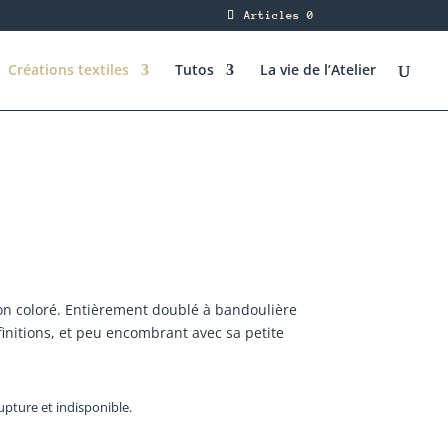
Articles 0
Créations textiles
Tutos
La vie de l’Atelier
on coloré. Entièrement doublé à bandoulière
 finitions, et peu encombrant avec sa petite
upture et indisponible.