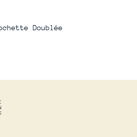
ochette Doublée
E
N
S