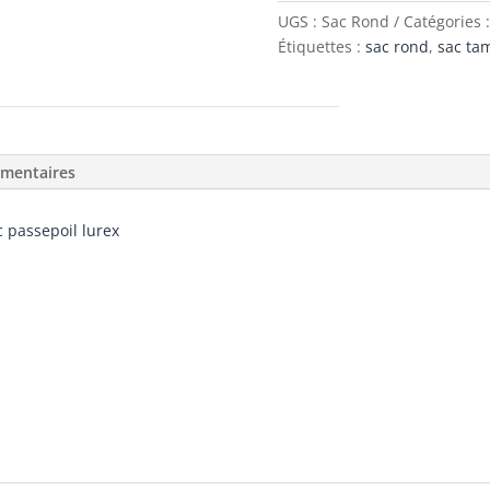
UGS :
Sac Rond
Catégories 
Étiquettes :
sac rond
,
sac ta
émentaires
c passepoil lurex