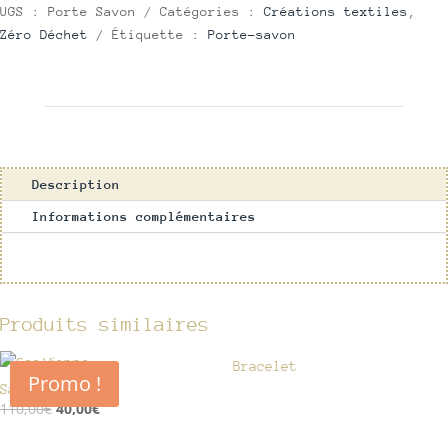
UGS :
Porte Savon
Catégories :
Créations textiles
,
Zéro Déchet
Étiquette :
Porte-savon
Description
Informations complémentaires
Produits similaires
Bracelet
Promo !
Sac besace
Le
Le
110,00
€
40,00
€
prix
prix