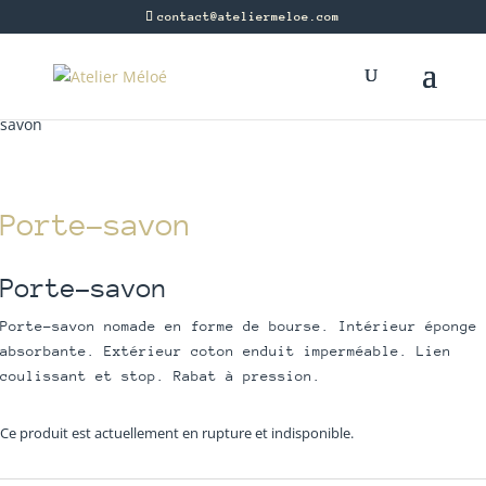
contact@ateliermeloe.com
Boutique
/
Atelier Meloe
/
Créations textiles
/
Zéro Déchet
/ Porte-
savon
Porte-savon
Porte-savon
Porte-savon nomade en forme de bourse. Intérieur éponge
absorbante. Extérieur coton enduit imperméable. Lien
coulissant et stop. Rabat à pression.
Ce produit est actuellement en rupture et indisponible.