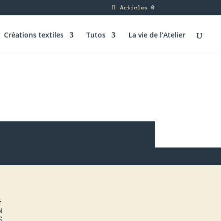
Articles 0
Créations textiles
Tutos
La vie de l’Atelier
E
N
S