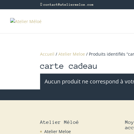
contact@ateliermeloe.com
Accueil
/
Atelier Meloe
/ Produits identifiés “c
carte cadeau
Aucun produit ne correspond à votr
Atelier Méloé
Moy
acc
Atelier Meloe