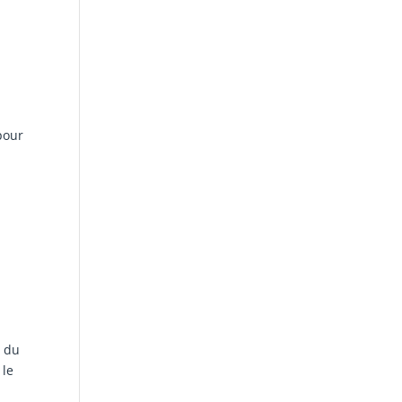
pour
n du
 le