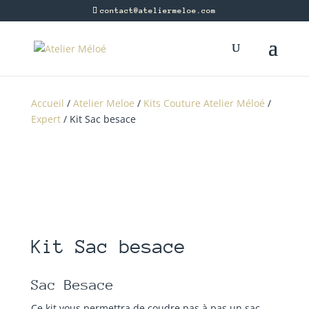
contact@ateliermeloe.com
Accueil
/
Atelier Meloe
/
Kits Couture Atelier Méloé
/
Expert
/ Kit Sac besace
Kit Sac besace
Sac Besace
Ce kit vous permettra de coudre pas à pas un sac